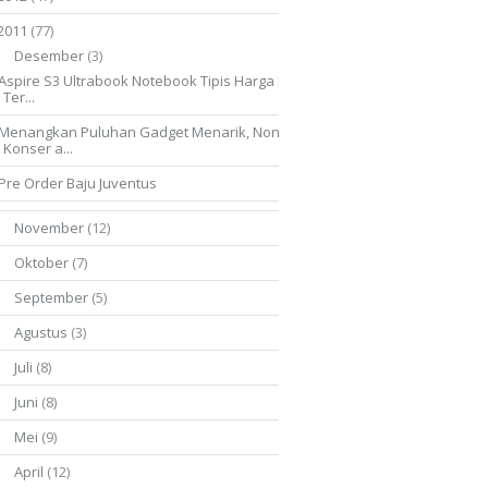
2011
(77)
Desember
(3)
Aspire S3 Ultrabook Notebook Tipis Harga Murah
Ter...
Menangkan Puluhan Gadget Menarik, Nonton
Konser a...
Pre Order Baju Juventus
November
(12)
►
Oktober
(7)
►
September
(5)
►
Agustus
(3)
►
Juli
(8)
►
Juni
(8)
►
Mei
(9)
►
April
(12)
►