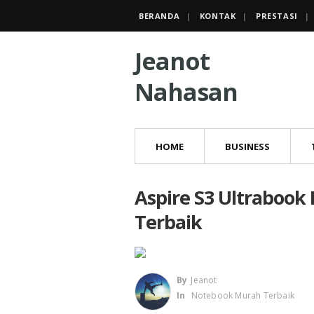
BERANDA
KONTAK
PRESTASI
Jeanot
Nahasan
HOME
BUSINESS
Aspire S3 Ultrabook
Terbaik
By
Jeanot
In
Notebook Murah Terbaik