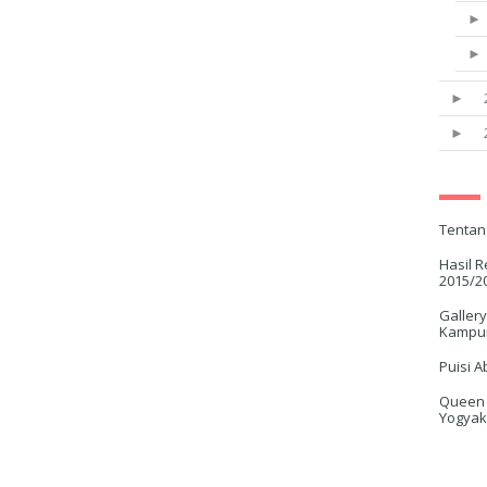
►
►
Tentan
Hasil 
2015/2
Gallery
Kampun
Puisi A
Queen O
Yogyak