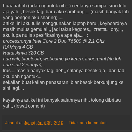
huaaaahhh (udah ngantuk nih...) ceritanya sampai sini dulu
aja yah,,, besok lagi baru aku sambung.... (masih banyak loh
yang pengen aku sharing).....
artikel ini aku tulis menggunakan laptop baru,, keyboardnya
masih mulus gemulai,,, jadi takut kegores,,, zrettttt... ohy,,,,
aku lupa nulis spesifikasinya apa aja.... :
processronya Intel Core 2 Duo T6500 @ 2.1 Ghz
RAMnya 4 GB
Hardisknya 320 GB
ada wifi, bluetooth, webcame yg keren, fingerprint (itu loh
ada sidik2 jarinya),,,
trus.... masih banyak lagi deh,, critanya besok aja,, dari tadi
aku dah ngantuk...
sekalian buat kalian penasaran, biar besok berkunjung ke
sini lagi....
kayaknya artikel ini banyak salahnya nih,, tolong dibritau
yah,, (lewat coment)
Jeanot
at
Jumat, April 30, 2010
Tidak ada komentar: