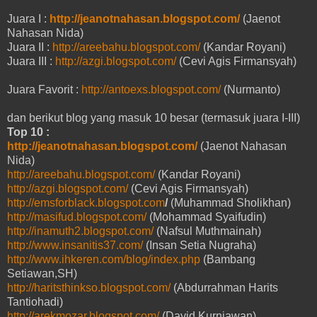
Juara I :
http://jeanotnahasan.blogspot.com/
(Jaenot
Nahasan Nida)
Juara II :
http://areebahu.blogspot.com/
(Kandar Royani)
Juara III :
http://azgi.blogspot.com/
(Cevi Agis Firmansyah)
Juara Favorit :
http://antoexs.blogspot.com/
(Nurmanto)
dan berikut blog yang masuk 10 besar (termasuk juara I-III)
Top 10 :
http://jeanotnahasan.blogspot.com/
(Jaenot Nahasan
Nida)
http://areebahu.blogspot.com/
(Kandar Royani)
http://azgi.blogspot.com/
(Cevi Agis Firmansyah)
http://emsforblack.blogspot.com
/
(Muhammad Sholikhan)
http://masifud.blogspot.com/
(Mohammad Syaifudin)
http://inamuth2.blogspot.com/
(Nafsul Muthmainah)
http://www.insanitis37.com/
(Insan Setia Nugraha)
http://www.ihkeren.com/blog/index.php
(Bambang
Setiawan,SH)
http://haritsthinkso.blogspot.com/
(Abdurrahman Harits
Tantiohadi)
http://arekmozar.blogspot.com/
(David Kurniawan)