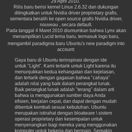
29 April 2010.
Rilis baru berisi kernel Linux 2.6.32 dan dukungan
ditingkatkan untuk Nvidia driver proprietary grafis,
sementara beralih ke open source grafis Nvidia driver,
nouveau , secara default.
Pada tanggal 4 Maret 2010 diumumkan bahwa Lynx akan
menampilkan Lucid tema baru, termasuk logo baru,
mengambil paradigma baru
Ubuntu's new paradigm
into
account
:
Gaya baru di Ubuntu terinspirasi dengan ide
untuk "Light".
Kami tertarik untuk Light karena itu
menunjukkan kedua kehangatan dan kejelasan,
dan tertarik dengan gagasan bahwa "cahaya"
adalah nilai yang baik dalam perangkat lunak.
Baik perangkat lunak adalah "terang" dalam arti
bahwa ia menggunakan sumber daya Anda
efisien, berjalan cepat, dan dapat dengan mudah
dibentuk kembali sesuai kebutuhan.
Ubuntu
merupakan istirahat dengan bloatware \ sistem
operasi proprietary dan kesempatan untuk
menyenangkan bagi mereka yang menggunakan
komputer untuk bekerja dan bermain.
Semakin