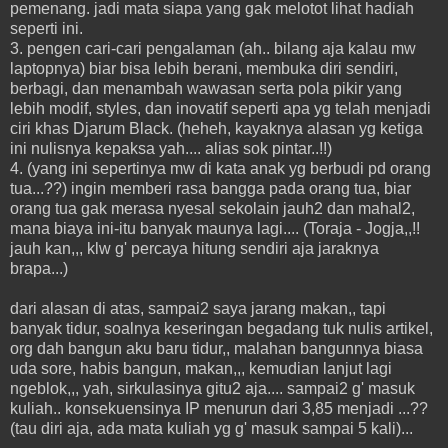
pemenang. jadi mata siapa yang gak melotot lihat hadiah
seperti ini.
3. pengen cari-cari pengalaman (ah.. bilang aja kalau mw
laptopnya) biar bisa lebih berani, membuka diri sendiri,
berbagi, dan menambah wawasan serta pola pikir yang
lebih modif, styles, dan inovatif seperti apa yg telah menjadi
ciri khas Djarum Black. (heheh, kayaknya alasan yg ketiga
ini nulisnya kepaksa yah.... alias sok pintar..!!)
4. (yang ini sepertinya mw di kata anak yg berbudi pd orang
tua...??) ingin memberi rasa bangga pada orang tua, biar
orang tua gak merasa nyesal sekolain jauh2 dan mahal2,
mana biaya ini-itu banyak maunya lagi.... (Toraja - Jogja,,!!
jauh kan,,, klw g' percaya hitung sendiri aja jaraknya
brapa...)
dari alasan di atas, sampai2 saya jarang makan,, tapi
banyak tidur, soalnya keseringan begadang tuk nulis artikel,
org dah bangun aku baru tidur,, malahan bangunnya biasa
uda sore, habis bangun, makan,,, kemudian lanjut lagi
ngeblok,,, yah, sirkulasinya gitu2 aja.... sampai2 g' masuk
kuliah.. konsekuensinya IP menurun dari 3,85 menjadi ...??
(tau diri aja, ada mata kuliah yg g' masuk sampai 5 kali)...