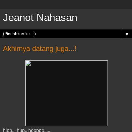
Jeanot Nahasan
▼
Akhirnya datang juga...!
hipp... hup.. hopppp.....