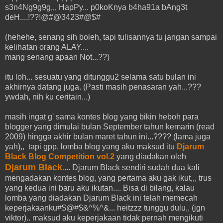
s3n4Ng9g9g,,, HapPy... p0koKnya b4ha91a bAng3t
deH....!??!@#@3423#@$#
(hehehe, senang sih boleh, tapi tulisannya tu jangan sampai
kelihatan orang ALAY....
mang senang apaan Not...??)
itu loh... sesuatu yang ditunggu2 selama satu bulan ini
akhirnya datang juga. (Pasti masih penasaran yah...???
ywdah, nih ku ceritain...)
masih ingat g' sama kontes blog yang bikin heboh para
blogger yang dimulai bulan September tahun kemarin (read
2009) hingga akhir bulan maret tahun ini...???? (lama juga
yah),, tapi gpp, lomba blog yang aku maksud itu
Djarum
Black Blog Competition
vol.2
yang diadakan oleh
Djarum Black
.
... Djarum Black sendiri sudah dua kali
mengadakan kontes blog, yang pertama aku gak ikut,,, trus
yang kedua ini baru aku ikutan.... Bisa di bilang, kalau
lomba yang diadakan Djarum Black ini telah memecah
keperjakaanku#$@#$&^%^&... heitzzz tunggu dulu,, (jgn
viktor).. maksud aku keperjakaan tidak pernah mengikuti