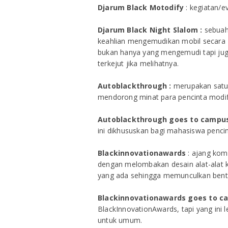
Djarum Black Motodify
: kegiatan/e
Djarum Black Night Slalom :
sebuah 
keahlian mengemudikan mobil secara 
bukan hanya yang mengemudi tapi juga
terkejut jika melihatnya.
Autoblackthrough :
merupakan satu 
mendorong minat para pencinta modifi
Autoblackthrough goes to campu
ini dikhususkan bagi mahasiswa pencin
Blackinnovationawards
: ajang komp
dengan melombakan desain alat-alat k
yang ada sehingga memunculkan bentuk
Blackinnovationawards goes to c
BlackInnovationAwards, tapi yang ini
untuk umum.