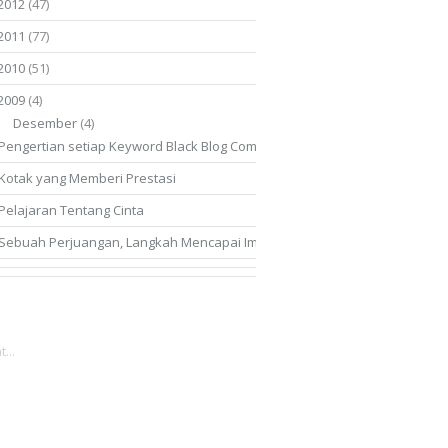
2012
(47)
2011
(77)
2010
(51)
2009
(4)
Desember
(4)
Pengertian setiap Keyword Black Blog Competition
Kotak yang Memberi Prestasi
Pelajaran Tentang Cinta
Sebuah Perjuangan, Langkah Mencapai Impian
...