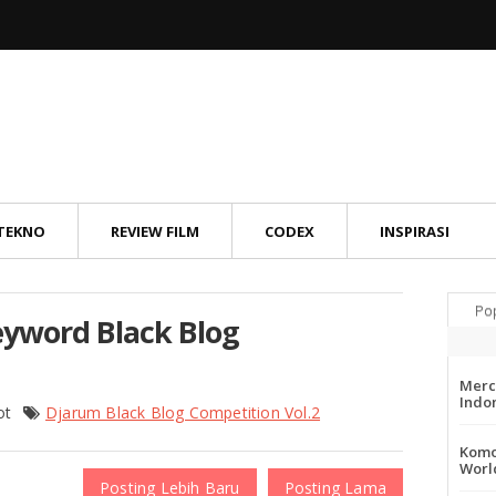
TEKNO
REVIEW FILM
CODEX
INSPIRASI
Po
eyword Black Blog
Merc
Indo
ot
Djarum Black Blog Competition Vol.2
Komo
Worl
Posting Lebih Baru
Posting Lama