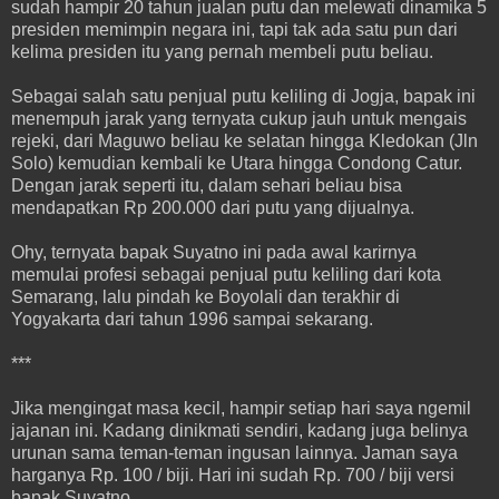
sudah hampir 20 tahun jualan putu dan melewati dinamika 5
presiden memimpin negara ini, tapi tak ada satu pun dari
kelima presiden itu yang pernah membeli putu beliau.
Sebagai salah satu penjual putu keliling di Jogja, bapak ini
menempuh jarak yang ternyata cukup jauh untuk mengais
rejeki, dari Maguwo beliau ke selatan hingga Kledokan (Jln
Solo) kemudian kembali ke Utara hingga Condong Catur.
Dengan jarak seperti itu, dalam sehari beliau bisa
mendapatkan Rp 200.000 dari putu yang dijualnya.
Ohy, ternyata bapak Suyatno ini pada awal karirnya
memulai profesi sebagai penjual putu keliling dari kota
Semarang, lalu pindah ke Boyolali dan terakhir di
Yogyakarta dari tahun 1996 sampai sekarang.
***
Jika mengingat masa kecil, hampir setiap hari saya ngemil
jajanan ini. Kadang dinikmati sendiri, kadang juga belinya
urunan sama teman-teman ingusan lainnya. Jaman saya
harganya Rp. 100 / biji. Hari ini sudah Rp. 700 / biji versi
bapak Suyatno.