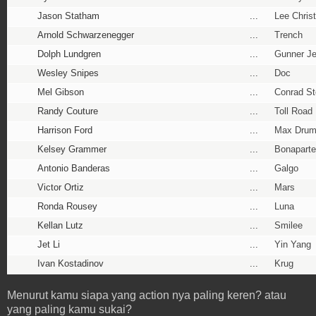
Jason Statham
...
Lee Chris
Arnold Schwarzenegger
...
Trench
Dolph Lundgren
...
Gunner J
Wesley Snipes
...
Doc
Mel Gibson
...
Conrad S
Randy Couture
...
Toll Road
Harrison Ford
...
Max Dru
Kelsey Grammer
...
Bonaparte
Antonio Banderas
...
Galgo
Victor Ortiz
...
Mars
Ronda Rousey
...
Luna
Kellan Lutz
...
Smilee
Jet Li
...
Yin Yang
Ivan Kostadinov
...
Krug
Menurut kamu siapa yang action nya paling keren? atau
yang paling kamu sukai?