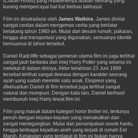
(Ciaran Hinds) yang notabenenya adalah seorang yang
kurang mempercayai hal-hal berbau takhayul.
Film ini disutradarai oleh
James Watkins
. James dinilai
sangat cerdas dalam mengemas cerita yang berlatar
belakang tahun 1960-an. Mulai dari desain rumah, pakaian,
hingga alat transportasi yang digunakan, semuanya identik
bernuansa di tahun tersebut.
Daniel Radcliffe sebagai pemeran utama film ini juga terlihat
sangat jauh berbeda dari imej Harry Potter yang selama ini
melekat di dalam dirinya. Aktor kelahiran 23 Juni 1989
tersebut terlihat sangat dewasa dengan karakter seorang
ayah yang sudah memiliki satu anak. Ekspresi yang
dikeluarkan Daniel di film tersebut juga terlihat sangat
natural dan mumpuni. Dengan kata lain, Daniel berhasil
membunuh imej Harry lewat film ini.
Film yang masuk dalam kategori horor thriller ini, tentunya
penuh dengan kejutan-kejutan yang menakutkan dan
sangat menegangkan. Mulai dari penampakan sosok hantu,
hingga berbagai kejadian aneh yang terjadi di rumah Eel
Marsh. Ketakutan yang terdapat di film ini bukan hanya