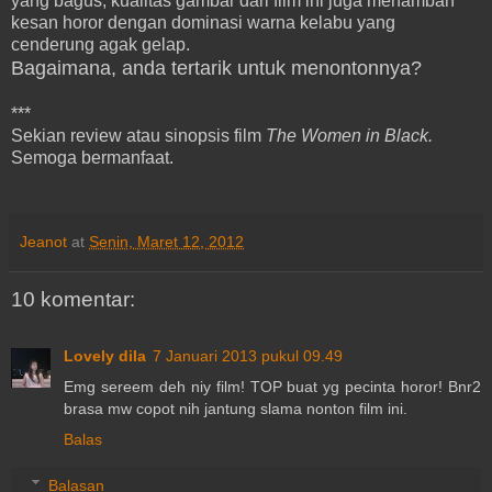
yang bagus, kualitas gambar dari film ini juga menambah
kesan horor dengan dominasi warna kelabu yang
cenderung agak gelap.
Bagaimana, anda tertarik untuk menontonnya?
***
Sekian review atau sinopsis film
The Women in Black.
Semoga bermanfaat.
Jeanot
at
Senin, Maret 12, 2012
10 komentar:
Lovely dila
7 Januari 2013 pukul 09.49
Emg sereem deh niy film! TOP buat yg pecinta horor! Bnr2
brasa mw copot nih jantung slama nonton film ini.
Balas
Balasan