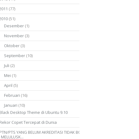
2011
(77)
2010
(51)
Desember
(1)
►
November
(3)
►
Oktober
(3)
►
September
(10)
►
Juli
(2)
►
Mei
(1)
►
April
(5)
►
Februari
(16)
►
Januari
(10)
Black Desktop Theme di Ubuntu 9.10
Rekor Copet Tercepat di Dunia
PTN/PTS YANG BELUM AKREDITASI TIDAK BOLEH
MELULUSK...