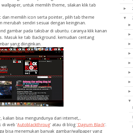
allpaper, untuk memilih theme, silakan klik tab
►
 dan memilih icon serta pointer, pilih tab theme
▼
kan merubah sendiri sesuai dengan keinginan.
und gambar pada taksbar di ubuntu. caranya klik kanan
es. Masuk ke tab Background. kemudian centang
bar yang diinginkan.
▼
 kalian bisa mengundunya dari internet,..
 di web '
Autoblackthroug
' atau di blog
'Dajrum Black
'.
n juga bisa menemukan banyak gambar/wallpaper yang