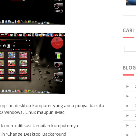
CARI
BLOG
►
►
tampilan desktop komputer yang anda punya. baik itu
►
O Windows, Linux maupun iMac.
►
tuk memodifikasi tampilan komputernya :
►
pilih 'Change Desktop Background'
►