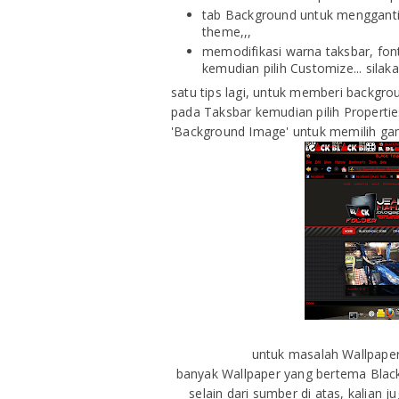
tab Background untuk mengganti w
theme,,,
memodifikasi warna taksbar, font
kemudian pilih Customize... sila
satu tips lagi, untuk memberi backgro
pada Taksbar kemudian pilih Properti
'Background Image' untuk memilih gam
untuk masalah Wallpaper,
banyak Wallpaper yang bertema Black
selain dari sumber di atas, kalia