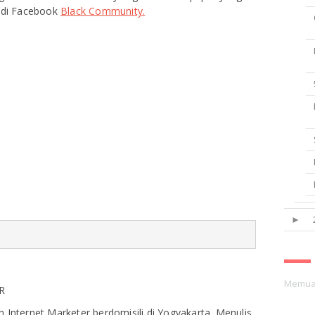
 di Facebook
Black Community.
►
Memuat
R
Internet Marketer berdomisili di Yogyakarta. Menulis