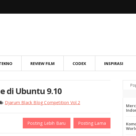
TEKNO
REVIEW FILM
CODEX
INSPIRASI
Po
e di Ubuntu 9.10
Djarum Black Blog Competition Vol.2
Merc
Indo
Posting Lebih Baru
Posting Lama
Komo
Worl